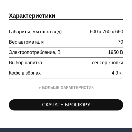
Характеристики
Габариты, мм (ш х в х д)
600 х 760 х 660
Вес автомата, кг
70
Электропотребление, В
1950 В
Выбор напитка
сенсор кнопки
Кофе в зёрнах
4,9 кг
+ БОЛЬШЕ ХАРАКТЕРИСТИК
Сублимированный кофе
1.5 кг
СКАЧАТЬ БРОШЮРУ
Шоколад
2.4 кг
Топпинг
1.5 кг
Молоко
2.4 кг