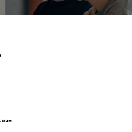
р
уазим